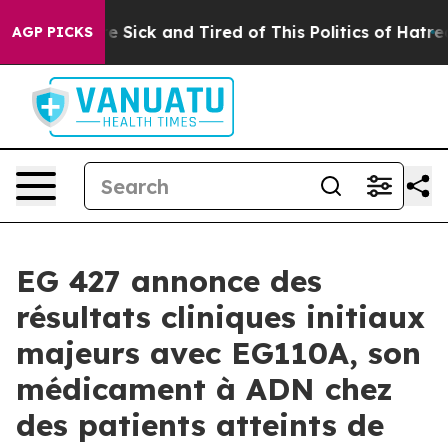
ple Are Sick and Tired of This Politics of Hatred”
The 
AGP PICKS
EG 427 annonce des
résultats cliniques initiaux
majeurs avec EG110A, son
médicament à ADN chez
des patients atteints de