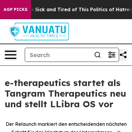
ople Are Sick and Tired of This Politics of Hatred”
The
AGP PICKS
e-therapeutics startet als
Tangram Therapeutics neu
und stellt LLibra OS vor
Der Relaunch markiert den entscheidenden nächsten