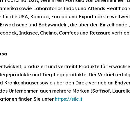
orth Carolina, USA, vereint ein Portfolio von Unternehmen,
merika sowie Laboratorios Indas und Attends Healthcare 
 für die USA, Kanada, Europa und Exportmärkte weltweit
Erwachsene und Babywindeln, die über den Einzelhandel,
ncopack, Indasec, Chelino, Comfees
und
Reassure
vertrieb
losa
 entwickelt, produziert und vertreibt Produkte für Erwachs
geprodukte und Tierpflegeprodukte. Der Vertrieb erfolgt
nd Krankenhäuser sowie über den Direktvertrieb an Endve
das Unternehmen auch mehrere Marken (Soffisof, Laurella
ationen finden Sie unter
https://silc.it
.