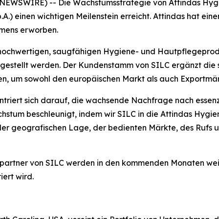
 NEWSWIRE) -- Die Wachstumsstrategie von Attindas Hygi
.A.) einen wichtigen Meilenstein erreicht. Attindas hat e
hmens erworben.
 hochwertigen, saugfähigen Hygiene- und Hautpflegeproduk
rgestellt werden. Der Kundenstamm von SILC ergänzt die s
n, um sowohl den europäischen Markt als auch Exportmärk
entriert sich darauf, die wachsende Nachfrage nach esse
stum beschleunigt, indem wir SILC in die Attindas Hygi
 der geografischen Lage, der bedienten Märkte, des Rufs
spartner von SILC werden in den kommenden Monaten wei
ert wird.