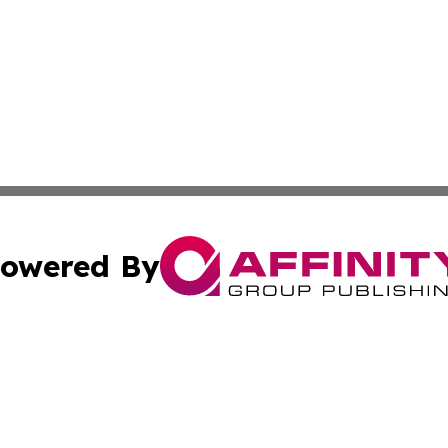
owered By
ubmit Press Release
Terms & Conditions
Copyright/DMCA
 Inc. dba Affinity Group Publishing & Vanuatu Health Time
Cookie Settings / Your Privacy Choices