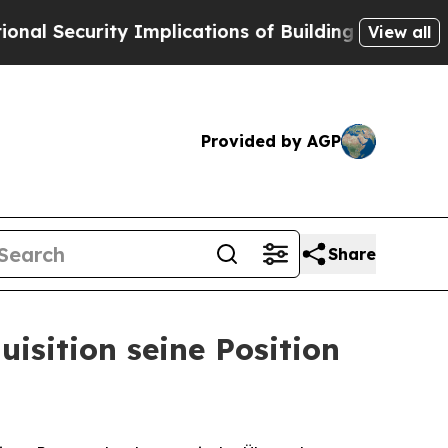
ecurity Implications of Building Frontier AI Dat
View all
Provided by AGP
Share
isition seine Position