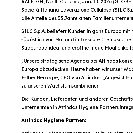
RALEIGH, North Carolina, Jan. 10, 2026 (GLOBE
Società Italiana Lavorazione Cellulosa (SILC S.p
alle Anteile des 53 Jahre alten Familienunterne
SILC S.p.A. beliefert Kunden in ganz Europa mit
südöstlich von Mailand in Trescore Cremasco he
Südeuropa ideal und eröffnet neue Möglichkeite
„Unsere strategische Agenda bei Attindas konz
Europa abzudecken. Heute haben wir unser Wach
Esther Berrozpe, CEO von Attindas. „Angesichts
zu unseren Wachstumsambitionen.“
Die Kunden, Lieferanten und anderen Geschäft
Unternehmen in Attindas Hygiene Partners integri
Attindas Hygiene Partners