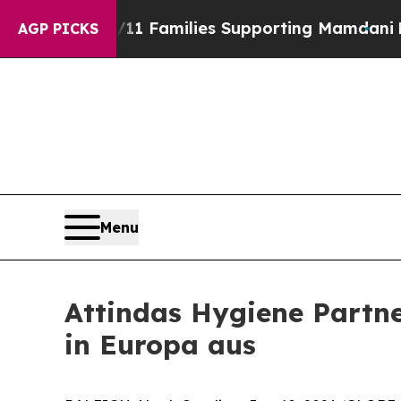
ory on 9/11 Families Supporting Mamdani
Defusi
AGP PICKS
Menu
Attindas Hygiene Partne
in Europa aus