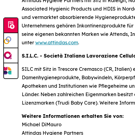
Attindas Hygiene Partners mit Sitz in Raleigh, N
Associated Hygienic Products und HDIS in Norda
und vermarktet absorbierende Hygieneprodukte
Unternehmens gehören Inkontinenzprodukte für 
seine eigenen bekannten Marken wie
Attends, I
unter
www.attindas.com
.
S.I.L.C. - Società Italiana Lavorazione Cellu
SILC mit Sitz in Trescore Cremasco (CR, Italien)
Damenhygieneprodukte, Babywindeln, Körperpfle
Apotheken und Institutionen wie Pflegeheime u
Länder. Neben zahlreichen Eigenmarken besitzt 
Lizenzmarken (Trudi Baby Care). Weitere Inform
Weitere Informationen erhalten Sie von:
Michael DiMauro
Attindas Hygiene Partners