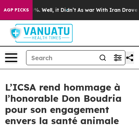
und 40%. Well, it Didn’t
As war With Iran Drove oil 
AGP PICKS
L’ICSA rend hommage à
l’honorable Don Boudria
pour son engagement
envers la santé animale