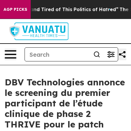
Sick and Tired of This Politics of Hatred”
The Story Be
AGP PICKS
DBV Technologies annonce
le screening du premier
participant de l’étude
clinique de phase 2
THRIVE pour le patch